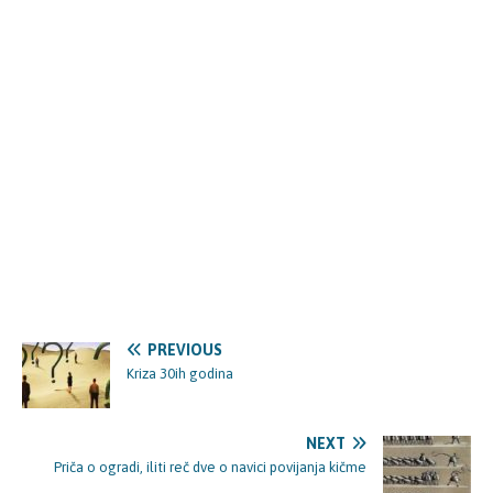
PREVIOUS
Kriza 30ih godina
NEXT
Priča o ogradi, iliti reč dve o navici povijanja kičme