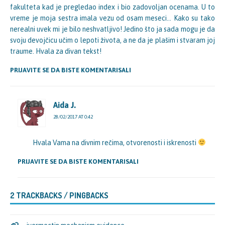
fakulteta kad je pregledao index i bio zadovoljan ocenama. U to
vreme je moja sestra imala vezu od osam meseci… Kako su tako
nerealni uvek mi je bilo neshvatljivo! Jedino što ja sada mogu je da
svoju devojčicu učim o lepoti života, a ne da je plašim i stvaram joj
traume. Hvala za divan tekst!
PRIJAVITE SE DA BISTE KOMENTARISALI
Aida J.
28/02/2017 AT 0:42
Hvala Vama na divnim rečima, otvorenosti i iskrenosti
PRIJAVITE SE DA BISTE KOMENTARISALI
2 TRACKBACKS / PINGBACKS