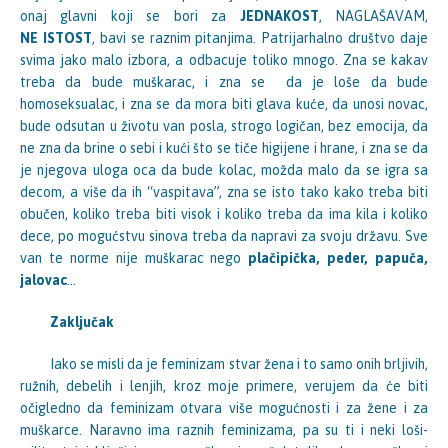
onaj glavni koji se bori za
JEDNAKOST
, NAGLAŠAVAM,
NE
ISTOST
, bavi se raznim pitanjima. Patrijarhalno društvo daje
svima jako malo izbora, a odbacuje toliko mnogo. Zna se kakav
treba da bude muškarac, i zna se da je loše da bude
homoseksualac, i zna se da mora biti glava kuće, da unosi novac,
bude odsutan u životu van posla, strogo logičan, bez emocija, da
ne zna da brine o sebi i kući što se tiče higijene i hrane, i zna se da
je njegova uloga oca da bude kolac, možda malo da se igra sa
decom, a više da ih “vaspitava”, zna se isto tako kako treba biti
obučen, koliko treba biti visok i koliko treba da ima kila i koliko
dece, po mogućstvu sinova treba da napravi za svoju državu. Sve
van te norme nije muškarac nego
plačipička, peder, papuča,
jalovac
…
Zaključak
Iako se misli da je feminizam stvar žena i to samo onih brljivih,
ružnih, debelih i lenjih, kroz moje primere, verujem da će biti
očigledno da feminizam otvara više mogućnosti i za žene i za
muškarce. Naravno ima raznih feminizama, pa su ti i neki loši-