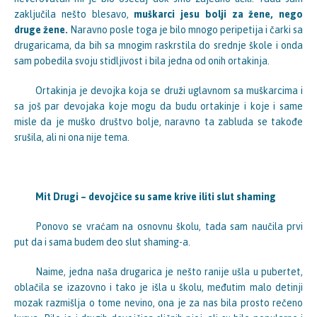
zaključila nešto blesavo,
muškarci jesu bolji za žene, nego
druge žene.
Naravno posle toga je bilo mnogo peripetija i čarki sa
drugaricama, da bih sa mnogim raskrstila do srednje škole i onda
sam pobedila svoju stidljivost i bila jedna od onih ortakinja.
Ortakinja je devojka koja se druži uglavnom sa muškarcima i
sa još par devojaka koje mogu da budu ortakinje i koje i same
misle da je muško društvo bolje, naravno ta zabluda se takođe
srušila, ali ni ona nije tema.
Mit Drugi – devojčice su same krive iliti slut shaming
Ponovo se vraćam na osnovnu školu, tada sam naučila prvi
put da i sama budem deo slut shaming-a.
Naime, jedna naša drugarica je nešto ranije ušla u pubertet,
oblačila se izazovno i tako je išla u školu, međutim malo detinji
mozak razmišlja o tome nevino, ona je za nas bila prosto rečeno