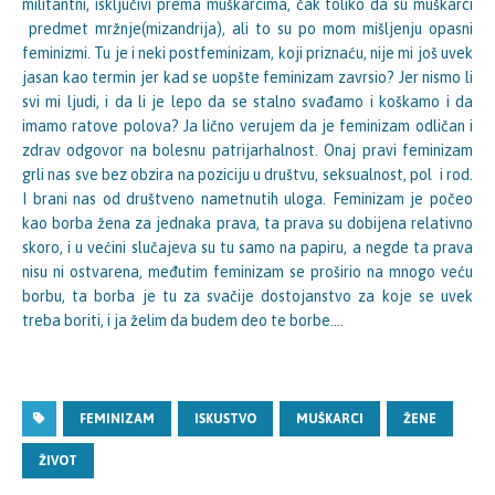
militantni, isključivi prema muškarcima, čak toliko da su muškarci
predmet mržnje(mizandrija), ali to su po mom mišljenju opasni
feminizmi. Tu je i neki postfeminizam, koji priznaću, nije mi još uvek
jasan kao termin jer kad se uopšte feminizam zavrsio? Jer nismo li
svi mi ljudi, i da li je lepo da se stalno svađamo i koškamo i da
imamo ratove polova? Ja lično verujem da je feminizam odličan i
zdrav odgovor na bolesnu patrijarhalnost. Onaj pravi feminizam
grli nas sve bez obzira na poziciju u društvu, seksualnost, pol i rod.
I brani nas od društveno nametnutih uloga. Feminizam je počeo
kao borba žena za jednaka prava, ta prava su dobijena relativno
skoro, i u većini slučajeva su tu samo na papiru, a negde ta prava
nisu ni ostvarena, međutim feminizam se proširio na mnogo veću
borbu, ta borba je tu za svačije dostojanstvo za koje se uvek
treba boriti, i ja želim da budem deo te borbe….
FEMINIZAM
ISKUSTVO
MUŠKARCI
ŽENE
ŽIVOT