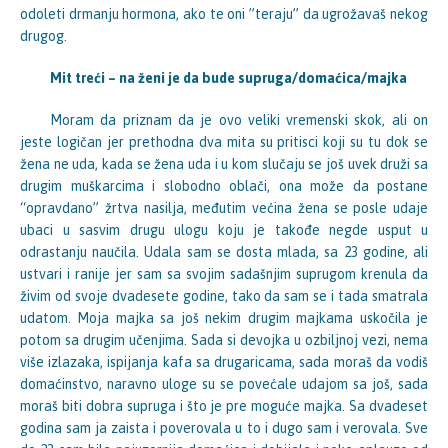
odoleti drmanju hormona, ako te oni ”teraju” da ugrožavaš nekog
drugog.
Mit treći – na ženi je da bude supruga/domaćica/majka
Moram da priznam da je ovo veliki vremenski skok, ali on
jeste logičan jer prethodna dva mita su pritisci koji su tu dok se
žena ne uda, kada se žena uda i u kom slučaju se još uvek druži sa
drugim muškarcima i slobodno oblači, ona može da postane
“opravdano” žrtva nasilja, međutim većina žena se posle udaje
ubaci u sasvim drugu ulogu koju je takođe negde usput u
odrastanju naučila. Udala sam se dosta mlada, sa 23 godine, ali
ustvari i ranije jer sam sa svojim sadašnjim suprugom krenula da
živim od svoje dvadesete godine, tako da sam se i tada smatrala
udatom. Moja majka sa još nekim drugim majkama uskočila je
potom sa drugim učenjima. Sada si devojka u ozbiljnoj vezi, nema
više izlazaka, ispijanja kafa sa drugaricama, sada moraš da vodiš
domaćinstvo, naravno uloge su se povećale udajom sa još, sada
moraš biti dobra supruga i što je pre moguće majka. Sa dvadeset
godina sam ja zaista i poverovala u to i dugo sam i verovala. Sve