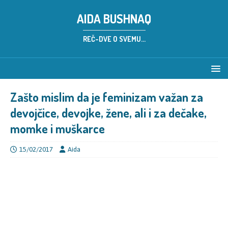
AIDA BUSHNAQ
REČ-DVE O SVEMU...
Zašto mislim da je feminizam važan za
devojčice, devojke, žene, ali i za dečake,
momke i muškarce
15/02/2017
Aida