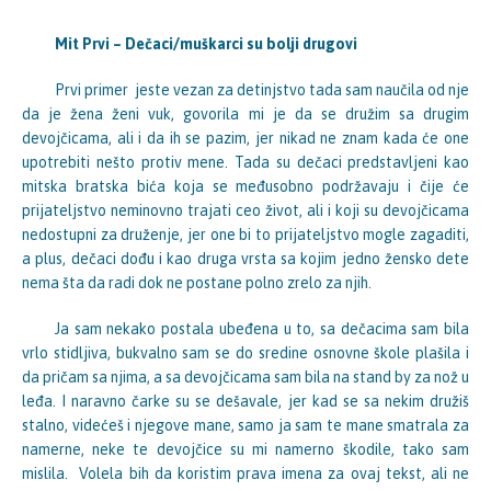
Mit Prvi – Dečaci/muškarci su bolji drugovi
Prvi primer jeste vezan za detinjstvo tada sam naučila od nje
da je žena ženi vuk, govorila mi je da se družim sa drugim
devojčicama, ali i da ih se pazim, jer nikad ne znam kada će one
upotrebiti nešto protiv mene. Tada su dečaci predstavljeni kao
mitska bratska bića koja se međusobno podržavaju i čije će
prijateljstvo neminovno trajati ceo život, ali i koji su devojčicama
nedostupni za druženje, jer one bi to prijateljstvo mogle zagaditi,
a plus, dečaci dođu i kao druga vrsta sa kojim jedno žensko dete
nema šta da radi dok ne postane polno zrelo za njih.
Ja sam nekako postala ubeđena u to, sa dečacima sam bila
vrlo stidljiva, bukvalno sam se do sredine osnovne škole plašila i
da pričam sa njima, a sa devojčicama sam bila na stand by za nož u
leđa. I naravno čarke su se dešavale, jer kad se sa nekim družiš
stalno, videćeš i njegove mane, samo ja sam te mane smatrala za
namerne, neke te devojčice su mi namerno škodile, tako sam
mislila. Volela bih da koristim prava imena za ovaj tekst, ali ne