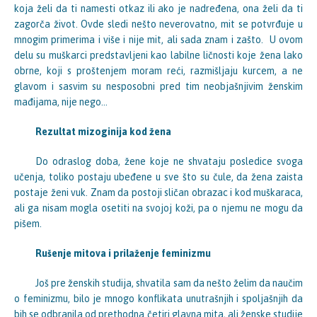
koja želi da ti namesti otkaz ili ako je nadređena, ona želi da ti
zagorča život. Ovde sledi nešto neverovatno, mit se potvrđuje u
mnogim primerima i više i nije mit, ali sada znam i zašto. U ovom
delu su muškarci predstavljeni kao labilne ličnosti koje žena lako
obrne, koji s proštenjem moram reći, razmišljaju kurcem, a ne
glavom i sasvim su nesposobni pred tim neobjašnjivim ženskim
mađijama, nije nego…
Rezultat mizoginija kod žena
Do odraslog doba, žene koje ne shvataju posledice svoga
učenja, toliko postaju ubeđene u sve što su čule, da žena zaista
postaje ženi vuk. Znam da postoji sličan obrazac i kod muškaraca,
ali ga nisam mogla osetiti na svojoj koži, pa o njemu ne mogu da
pišem.
Rušenje mitova i prilaženje feminizmu
Još pre ženskih studija, shvatila sam da nešto želim da naučim
o feminizmu, bilo je mnogo konflikata unutrašnjih i spoljašnjih da
bih se odbranila od prethodna četiri glavna mita, ali ženske studije