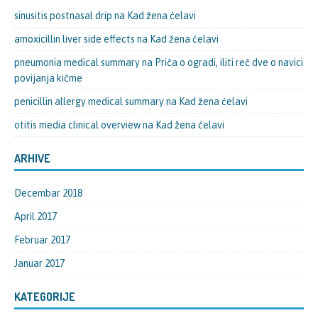
sinusitis postnasal drip
na
Kad žena ćelavi
amoxicillin liver side effects
na
Kad žena ćelavi
pneumonia medical summary
na
Priča o ogradi, iliti reč dve o navici
povijanja kičme
penicillin allergy medical summary
na
Kad žena ćelavi
otitis media clinical overview
na
Kad žena ćelavi
ARHIVE
Decembar 2018
April 2017
Februar 2017
Januar 2017
KATEGORIJE