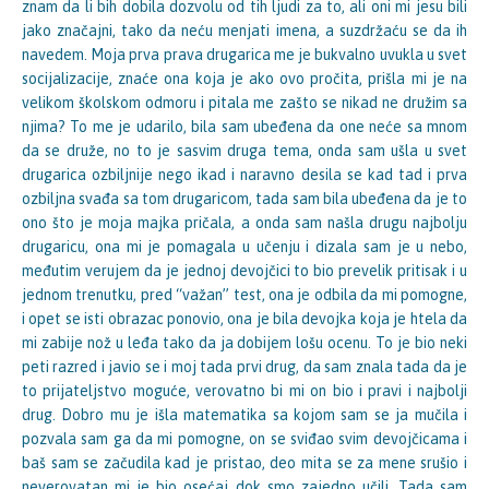
znam da li bih dobila dozvolu od tih ljudi za to, ali oni mi jesu bili
jako značajni, tako da neću menjati imena, a suzdržaću se da ih
navedem. Moja prva prava drugarica me je bukvalno uvukla u svet
socijalizacije, znaće ona koja je ako ovo pročita, prišla mi je na
velikom školskom odmoru i pitala me zašto se nikad ne družim sa
njima? To me je udarilo, bila sam ubeđena da one neće sa mnom
da se druže, no to je sasvim druga tema, onda sam ušla u svet
drugarica ozbiljnije nego ikad i naravno desila se kad tad i prva
ozbiljna svađa sa tom drugaricom, tada sam bila ubeđena da je to
ono što je moja majka pričala, a onda sam našla drugu najbolju
drugaricu, ona mi je pomagala u učenju i dizala sam je u nebo,
međutim verujem da je jednoj devojčici to bio prevelik pritisak i u
jednom trenutku, pred “važan” test, ona je odbila da mi pomogne,
i opet se isti obrazac ponovio, ona je bila devojka koja je htela da
mi zabije nož u leđa tako da ja dobijem lošu ocenu. To je bio neki
peti razred i javio se i moj tada prvi drug, da sam znala tada da je
to prijateljstvo moguće, verovatno bi mi on bio i pravi i najbolji
drug. Dobro mu je išla matematika sa kojom sam se ja mučila i
pozvala sam ga da mi pomogne, on se sviđao svim devojčicama i
baš sam se začudila kad je pristao, deo mita se za mene srušio i
neverovatan mi je bio osećaj dok smo zajedno učili. Tada sam