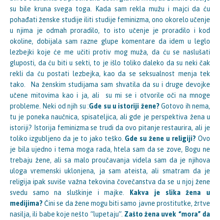
su bile kruna svega toga. Kada sam rekla mužu i majci da ću
pohađati ženske studije iliti studije feminizma, ono okorelo učenje
u njima je odmah proradilo, to isto učenje je proradilo i kod
okoline, dobijala sam razne glupe komentare da idem u leglo
lezbejki koje će me učiti protiv mog muža, da ću se naslušati
gluposti, da ću biti u sekti, to je išlo toliko daleko da su neki čak
rekli da ću postati lezbejka, kao da se seksualnost menja tek
tako. Na ženskim studijama sam shvatila da su i druge devojke
učene mitovima kao i ja, ali su mi se i otvorile oči na mnoge
probleme. Neki od njih su :
Gde su u istoriji žene?
Gotovo ih nema,
tu je poneka naučnica, spisateljica, ali gde je perspektiva žena u
istoriji? Istorija feminizma se trudi da ovo pitanje restaurira, ali je
toliko izgubljeno da je to jako teško.
Gde su žene u religiji?
Ovo
je bila ujedno i tema moga rada, htela sam da se zove, Bogu ne
trebaju žene, ali sa malo proučavanja videla sam da je njihova
uloga vremenski uklonjena, ja sam ateista, ali smatram da je
religija ipak suviše važna tekovina čovečanstva da se u njoj žene
svedu samo na sluškinje i majke.
Kakva je slika žena u
medijima?
Čini se da žene mogu biti samo javne prostitutke, žrtve
nasilja, ili babe koje nešto “lupetaju”.
Zašto žena uvek “mora”
da