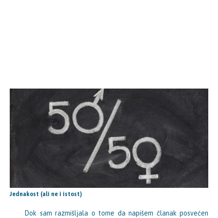
Jednakost (ali ne i istost)
Dok sam razmišljala o tome da napišem članak posvećen