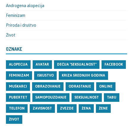
Androgena alopecija
Feminizam
Priroda i društvo
Život
OZNAKE
ALOPECIJA
AVATAR
DEČIJA "SEKSUALNOST"
FACEBOOK
FEMINIZAM
ISKUSTVO
KRIZA SREDNJIH GODINA
MUŠKARCI
OBRAZOVANJE
ODRASTANJE
ONLINE
PUBERTET
SAMOPOUZDANJE
SEKSUALNOST
TABU
TELEFON
ZAVISNOST
ZVEZDE
ŽENA
ŽENE
ŽIVOT