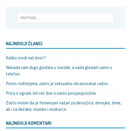
NAJNOVIJI ČLANCI
Koliko vredi naš život?
Nekada sam dugo gledala u zvezde, a sada gledam samo u
telefon
Pismo roditeljima, zašto je seksualno obrazovanje važno…
Priča o ogradi, iliti reč dve o navici povijanja kičme
Zašto mislim da je feminizam važan za devojčice, devojke, žene,
ali i za dečake, momke i muškarce
NAJNOVIJI KOMENTARI