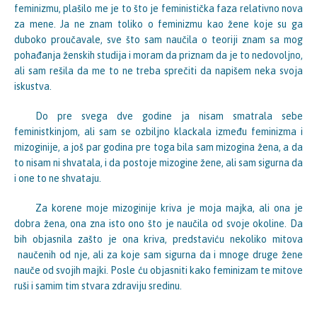
feminizmu, plašilo me je to što je feministička faza relativno nova
za mene. Ja ne znam toliko o feminizmu kao žene koje su ga
duboko proučavale, sve što sam naučila o teoriji znam sa mog
pohađanja ženskih studija i moram da priznam da je to nedovoljno,
ali sam rešila da me to ne treba sprečiti da napišem neka svoja
iskustva.
Do pre svega dve godine ja nisam smatrala sebe
feministkinjom, ali sam se ozbiljno klackala između feminizma i
mizoginije, a još par godina pre toga bila sam mizogina žena, a da
to nisam ni shvatala, i da postoje mizogine žene, ali sam sigurna da
i one to ne shvataju.
Za korene moje mizoginije kriva je moja majka, ali ona je
dobra žena, ona zna isto ono što je naučila od svoje okoline. Da
bih objasnila zašto je ona kriva, predstaviću nekoliko mitova
naučenih od nje, ali za koje sam sigurna da i mnoge druge žene
nauče od svojih majki. Posle ću objasniti kako feminizam te mitove
ruši i samim tim stvara zdraviju sredinu.