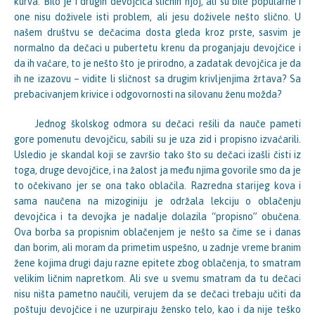
kurva. Bilo je i drugih devojčica sličnih njoj, ali su bile popularne i
one nisu doživele isti problem, ali jesu doživele nešto slično. U
našem društvu se dečacima dosta gleda kroz prste, sasvim je
normalno da dečaci u pubertetu krenu da proganjaju devojčice i
da ih vaćare, to je nešto što je prirodno, a zadatak devojčica je da
ih ne izazovu – vidite li sličnost sa drugim krivljenjima žrtava? Sa
prebacivanjem krivice i odgovornosti na silovanu ženu možda?
Jednog školskog odmora su dečaci rešili da nauče pameti
gore pomenutu devojčicu, sabili su je uza zid i propisno izvaćarili.
Usledio je skandal koji se završio tako što su dečaci izašli čisti iz
toga, druge devojčice, i na žalost ja među njima govorile smo da je
to očekivano jer se ona tako oblačila. Razredna starijeg kova i
sama naučena na mizoginiju je održala lekciju o oblačenju
devojčica i ta devojka je nadalje dolazila “propisno” obučena.
Ova borba sa propisnim oblačenjem je nešto sa čime se i danas
dan borim, ali moram da primetim uspešno, u zadnje vreme branim
žene kojima drugi daju razne epitete zbog oblačenja, to smatram
velikim ličnim napretkom. Ali sve u svemu smatram da tu dečaci
nisu ništa pametno naučili, verujem da se dečaci trebaju učiti da
poštuju devojčice i ne uzurpiraju žensko telo, kao i da nije teško