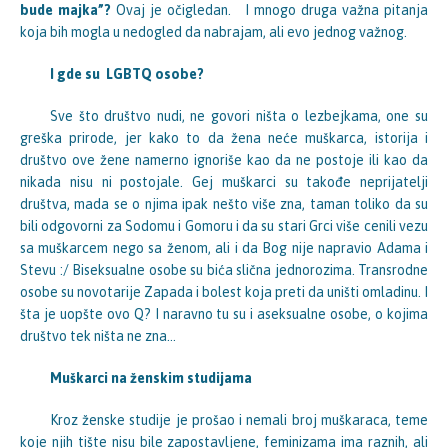
bude majka”?
Ovaj je očigledan.
I mnogo druga važna pitanja
koja bih mogla u nedogled da nabrajam, ali evo jednog važnog.
I gde su LGBTQ osobe?
Sve što društvo nudi, ne govori ništa o lezbejkama, one su
greška prirode, jer kako to da žena neće muškarca, istorija i
društvo ove žene namerno ignoriše kao da ne postoje ili kao da
nikada nisu ni postojale. Gej muškarci su takođe neprijatelji
društva, mada se o njima ipak nešto više zna, taman toliko da su
bili odgovorni za Sodomu i Gomoru i da su stari Grci više cenili vezu
sa muškarcem nego sa ženom, ali i da Bog nije napravio Adama i
Stevu :/ Biseksualne osobe su bića slična jednorozima. Transrodne
osobe su novotarije Zapada i bolest koja preti da uništi omladinu. I
šta je uopšte ovo Q? I naravno tu su i aseksualne osobe, o kojima
društvo tek ništa ne zna…
Muškarci na ženskim studijama
Kroz ženske studije je prošao i nemali broj muškaraca, teme
koje njih tište nisu bile zapostavljene, feminizama ima raznih, ali