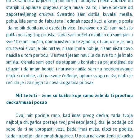
do 23 sam bila najuzornija domaćica i dobijala i neke aplauze od
starijih ili aplauze drugova moga muža za to, i neke pokore od
zapostavljenog društva. Svesrdno sam čistila, kuvala, mesila,
pekla, išla samo do fakulteta i odmah nazad kući, a kasnije posla
da ne bih dobila neki osećaj krivice. I naravno do 23. sam načisto
pukla od svog tog pritiska, tada sam počela ozbiljno da sumnjam u
sve što sam naučila, domaćinstvo mi se zgadilo, otupelo me je, moj
društveni život je bio mrtav, nisam imala hobije, nisam ništa novo
naučila u tom periodu, ili ustvari jesam naučila da sve to nije imalo
smisla. Krenula sam opet da stupam u kontakt sa prijateljima, da
izlazim i da imam hobije, i naravno naišla sam na neodobravanje
majke i okoline, ali i na svoje čuđenje, aplauz svoga muža, malo je
reći da je i za njega ta nova uloga bila pritisak.
Mit četvrti – žene su kučke koje samo žele da ti preotmu
dečka/muža i posao
Ovaj mit počinje rano, kad imaš prvog dečka, tada tvoja
najbolja drugarica postaje tvoj prvi neprijatelj, drži je podalje od
sebe da ti ne upropasti vezu, kada imaš muža, ulozi se podižu,
tada najbolje i da nemaš drugarice. U poslu naravno žena je kučka