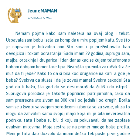
JeuneMAMAN
27/02/2017 AT 9:01
Nemam pojma kako sam naletela na ovaj blog i tekst.
Uspavala sam bebu i sela za komp da u miru popijem kafu. Sve što
je napisano je bukvalno ono što sam i ja preživljavala kao
devojčica i tokom odrastanja! Sada imam 29 godina, supruga sam,
majka, ortakinja i drugarica! I dan danas kad se čujem telefonom s
babom dobijam komentare tipa: Nisi ništa spremila za ručak šta će
muž da ti jede? Kako to da si bila kod drugarice na kafi, a gde je
beba? Svekrvu da slušaš i da je zoveš mama! Svekra takođe! Šta
god da ti kažu, šta god da se desi moraš da ćutiš i da istrpiš…
Suprugova porodica je takođe poprilično patrijarhalna, tako da
sam presrećna što živom na 300 km i od jednih i od drugih. Borila
sam se u životu sa svojom porodicom i izborila se za svoje, ali za to
mogu da zahvalim samo svojoj majci koja mi je bila neverovatna
podrška, tata i baba su bili ti koju su pokušavali da me zaplaše
ovakvim mitovima. Moja sestra je na primer mnogo bolje prošla.
Meni je tata dao dozvolu da imam dečka tek posle prve godine