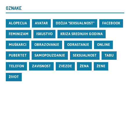
OZNAKE
ALOPECIJA
AVATAR
DEČIJA "SEKSUALNOST"
FACEBOOK
FEMINIZAM
ISKUSTVO
KRIZA SREDNJIH GODINA
MUŠKARCI
OBRAZOVANJE
ODRASTANJE
ONLINE
PUBERTET
SAMOPOUZDANJE
SEKSUALNOST
TABU
TELEFON
ZAVISNOST
ZVEZDE
ŽENA
ŽENE
ŽIVOT