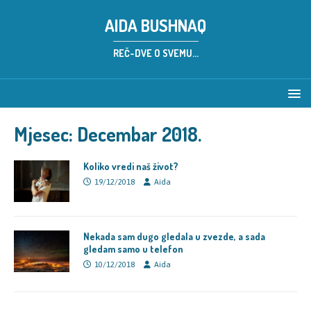
AIDA BUSHNAQ
REČ-DVE O SVEMU...
Mjesec:
Decembar 2018.
Koliko vredi naš život?
19/12/2018
Aida
Nekada sam dugo gledala u zvezde, a sada
gledam samo u telefon
10/12/2018
Aida