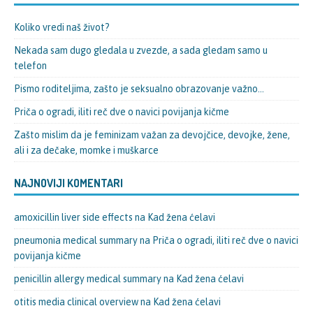
Koliko vredi naš život?
Nekada sam dugo gledala u zvezde, a sada gledam samo u
telefon
Pismo roditeljima, zašto je seksualno obrazovanje važno…
Priča o ogradi, iliti reč dve o navici povijanja kičme
Zašto mislim da je feminizam važan za devojčice, devojke, žene,
ali i za dečake, momke i muškarce
NAJNOVIJI KOMENTARI
amoxicillin liver side effects
na
Kad žena ćelavi
pneumonia medical summary
na
Priča o ogradi, iliti reč dve o navici
povijanja kičme
penicillin allergy medical summary
na
Kad žena ćelavi
otitis media clinical overview
na
Kad žena ćelavi