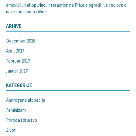
amoxicillin allopurinol interaction
na
Priča o ogradi, iliti reč dve o
navici povijanja kičme
ARHIVE
Decembar 2018
April 2017
Februar 2017
Januar 2017
KATEGORIJE
Androgena alopecija
Feminizam
Priroda i društvo
Život